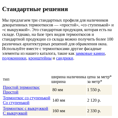
Стандартные решения
Мы предлагаем три стандартных профиля для наличников
декоративных термооткосов — «простой», «со ступенькой» и
«с выкружкой». Это стандартная продукция, которая есть на
складе. Однако, на базе трех видов термооткосов и
стандартной продукции со склада можно получить более 100
различных архитектурных решений для обрамления окна.
Используйте вместе с термооткосами другие фасадные
элементы из нашего каталога, такие как
замковые камни
,
подоконники
,
кронштейны
и
сандрики
.
ширина наличника
цена за метр
*
тип
ширина
за метр
*
Простой термооткос
80 мм
1 550 р.
Простой
Термооткос со ступенькой
140 мм
2 120 р.
Со ступенькой
Термооткос с выкружкой
160 мм
2 330 р.
С выкружкой