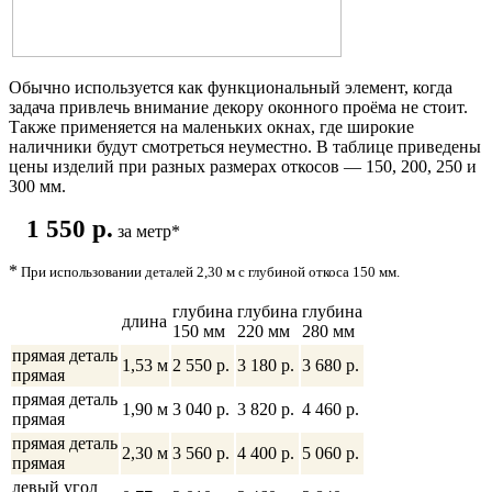
Обычно используется как функциональный элемент, когда
задача привлечь внимание декору оконного проёма не стоит.
Также применяется на маленьких окнах, где широкие
наличники будут смотреться неуместно. В таблице приведены
цены изделий при разных размерах откосов — 150, 200, 250 и
300 мм.
1 550 p.
за метр
*
*
При использовании деталей 2,30 м с глубиной откоса 150 мм.
глубина
глубина
глубина
длина
150 мм
220 мм
280 мм
прямая деталь
1,53 м
2 550 р.
3 180 p.
3 680 p.
прямая
прямая деталь
1,90 м
3 040 p.
3 820 p.
4 460 p.
прямая
прямая деталь
2,30 м
3 560 p.
4 400 p.
5 060 p.
прямая
левый угол