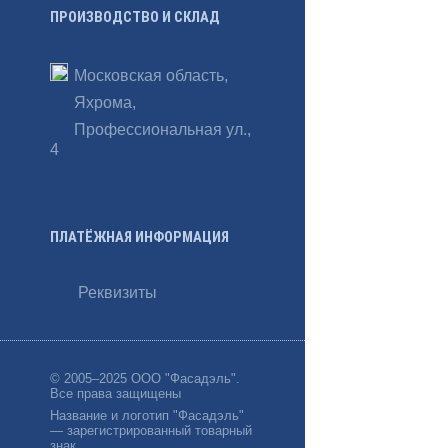
ПРОИЗВОДСТВО И СКЛАД
Романтический
Московская область,
Фахверк
Яхрома,
Профессиональная ул.,
Ар-деко
4
Эклектика
Современный
ПЛАТЁЖНАЯ ИНФОРМАЦИЯ
Реквизиты
По годам
2005–2009
© 2005–2025 ООО "Фасадэль".
Все права защищены
2010–2014
Название и логотип "Фасадэль"
— зарегистрированный товарный
знак.